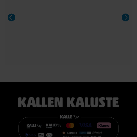
Aeris on näyttävä valinta niin arkeen kuin suurempiinkin
illallisiin.
#casøfurniture #oulu #tammihuonekalu #sisustus
#kallenkaluste