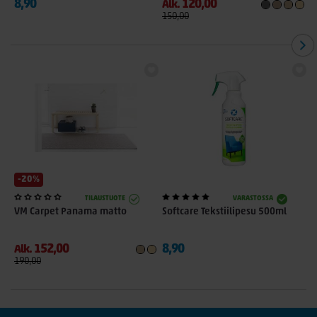
8,90
120,00
1
Alk.
150,00
-20%
TILAUSTUOTE
VARASTOSSA
VM Carpet Panama matto
Softcare Tekstiilipesu 500ml
152,00
8,90
Alk.
190,00