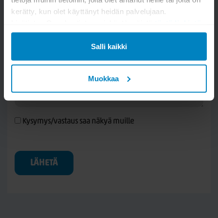
kerätty, kun olet käyttänyt heidän palvelujaan.
Lisätietoa Googlen tietosuojakäytännöistä
tästä linkistä
.
Salli kaikki
Muokkaa
Kysymys/vastaus saa näkyä muille
LÄHETÄ