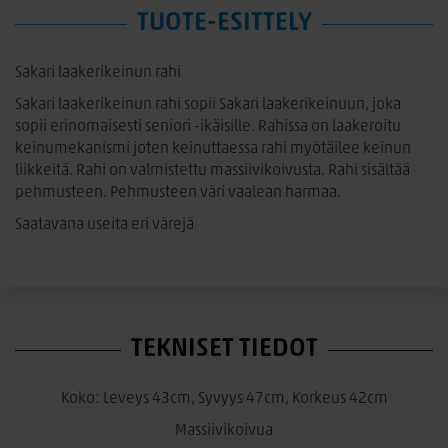
TUOTE-ESITTELY
Sakari laakerikeinun rahi
Sakari laakerikeinun rahi sopii Sakari laakerikeinuun, joka
sopii erinomaisesti seniori -ikäisille. Rahissa on laakeroitu
keinumekanismi joten keinuttaessa rahi myötäilee keinun
liikkeitä. Rahi on valmistettu massiivikoivusta. Rahi sisältää
pehmusteen. Pehmusteen väri vaalean harmaa.
Saatavana useita eri värejä
TEKNISET TIEDOT
Koko: Leveys 43cm, Syvyys 47cm, Korkeus 42cm
Massiivikoivua