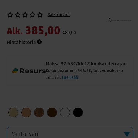
Katso arviot
385,00
Alk.
480,00
Hintahistoria
Maksa 37.68€/kk 12 kuukauden ajan
Kokonaissumma 446.6€, tod. vuosikorko
16.19%.
Lue lisää