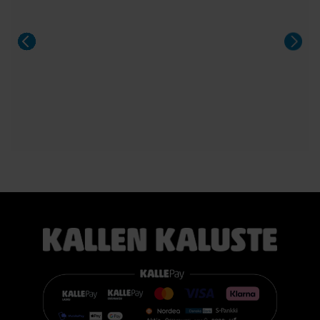
Aeris on näyttävä valinta niin arkeen kuin suurempiinkin
illallisiin.
#casøfurniture #oulu #tammihuonekalu #sisustus
#kallenkaluste