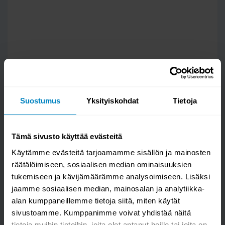
Suostumus
Yksityiskohdat
Tietoja
Tämä sivusto käyttää evästeitä
Käytämme evästeitä tarjoamamme sisällön ja mainosten
räätälöimiseen, sosiaalisen median ominaisuuksien
tukemiseen ja kävijämäärämme analysoimiseen. Lisäksi
Kysy kysymys
jaamme sosiaalisen median, mainosalan ja analytiikka-
alan kumppaneillemme tietoja siitä, miten käytät
Sakari laakerikeinun rahi
sivustoamme. Kumppanimme voivat yhdistää näitä
tietoja muihin tietoihin, joita olet antanut heille tai joita on