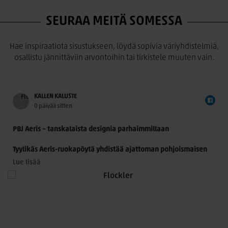
SEURAA MEITÄ SOMESSA
Hae inspiraatiota sisustukseen, löydä sopivia väriyhdistelmiä,
osallistu jännittäviin arvontoihin tai tirkistele muuten vain.
KALLEN KALUSTE
0 päivää sitten
PBJ Aeris – tanskalaista designia parhaimmillaan
Tyylikäs Aeris-ruokapöytä yhdistää ajattoman pohjoismaisen
muotoilun ja käytännöllisyyden. Morten Svendsenin
Lue lisää
suunnittelemassa pöydässä on kauniisti muotoillut
massiivitammijalat ja useita laadukkaita kansivaihtoehtoja.
Pöytä sopii 8–14 hengelle, ja sitä voidaan jatkaa yhdellä tai
kahdella jatkolevyllä. Saatavana Fenix- ja HPL-laminaatilla
sekä upeilla tammiviilu- ja pähkinäsävyisillä pinnoilla.