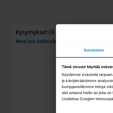
Kysymykset (0 kpl)
Nova Luce Zesiro pöytävalaisin
Suostumus
Tämä sivusto käyttää eväste
Käytämme evästeitä tarjoama
ja kävijämäärämme analysoim
kumppaneillemme tietoja siitä
olet antanut heille tai joita o
Lisätietoa Googlen tietosuoj