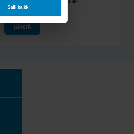
Kysymys/vastaus saa näkyä muille
Salli kaikki
LÄHETÄ