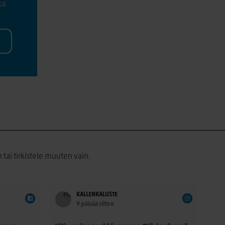
ka
 tai tirkistele muuten vain.
KALLENKALUSTE
9 päivää sitten