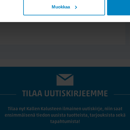
Muokkaa
TILAA UUTISKIRJEEMME
Tilaa nyt Kallen Kalusteen ilmainen uutiskirje, niin saat
ensimmäisenä tiedon uusista tuotteista, tarjouksista sekä
tapahtumista!