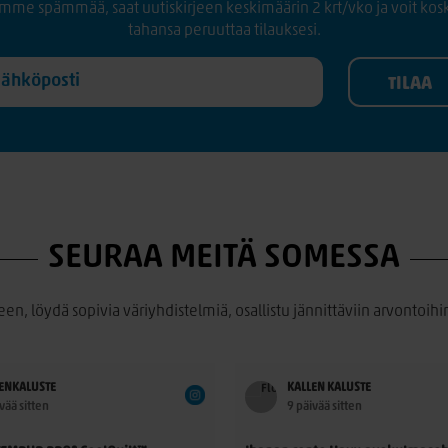
mme spämmää, saat uutiskirjeen keskimäärin 2 krt/vko ja voit kos
tahansa peruuttaa tilauksesi.
SEURAA MEITÄ SOMESSA
een, löydä sopivia väriyhdistelmiä, osallistu jännittäviin arvontoihin
ENKALUSTE
KALLEN KALUSTE
vää sitten
9 päivää sitten