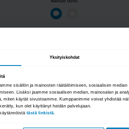
Valitse osio:
Yksityiskohdat
itä
mme sisällön ja mainosten räätälöimiseen, sosiaalisen median
iseen. Lisäksi jaamme sosiaalisen median, mainosalan ja analy
, miten käytät sivustoamme. Kumppanimme voivat yhdistää näitä t
n kerätty, kun olet käyttänyt heidän palvelujaan.
akäytännöistä
tästä linkistä
.