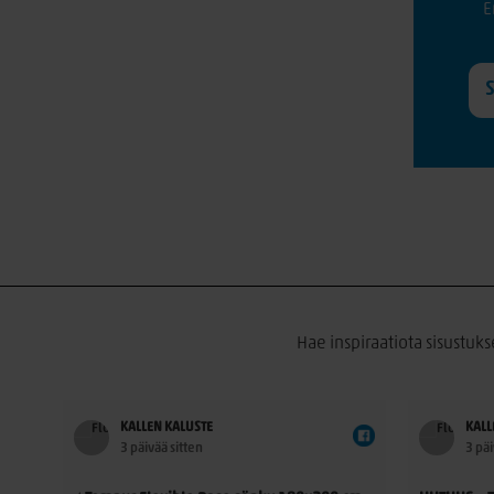
E
Hae inspiraatiota sisustuks
KALLEN KALUSTE
KALL
3 päivää sitten
3 päi