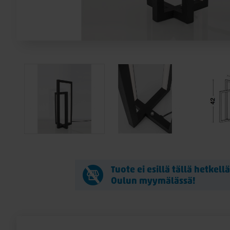
Tuote ei esillä tällä hetkell
Oulun myymälässä!