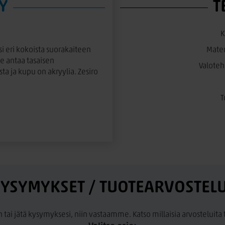
Y
T
K
si eri kokoista suorakaiteen
Mater
se antaa tasaisen
Valoteh
a ja kupu on akryylia. Zesiro
T
YSYMYKSET / TUOTEARVOSTEL
n tai jätä kysymyksesi, niin vastaamme. Katso millaisia arvosteluit