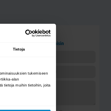
Kysy kysymys
Nova Luce Zesiro pöytävalaisin
Tietoja
 ominaisuuksien tukemiseen
tiikka-alan
ietoja muihin tietoihin, joita