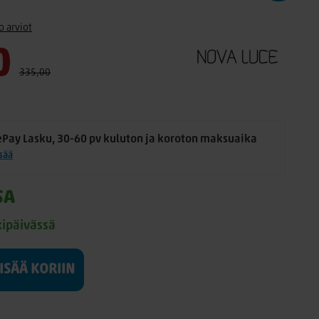
o arviot
0
335,00
ePay Lasku, 30-60 pv kuluton ja koroton maksuaika
isää
SA
kipäivässä
LISÄÄ KORIIN