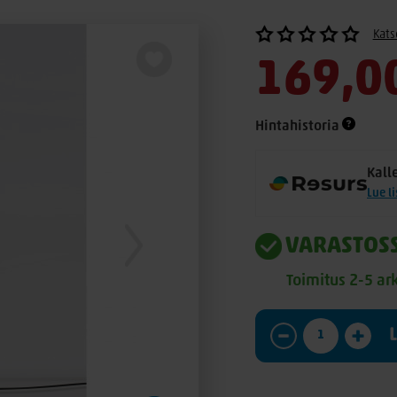
Kats
169,0
Hintahistoria
Kall
Lue l
VARASTOS
Toimitus 2-5 ar