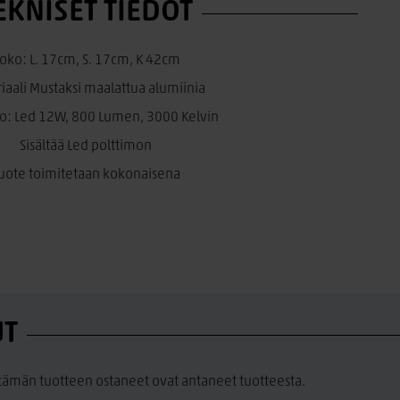
EKNISET TIEDOT
oko: L. 17cm, S. 17cm, K 42cm
iaali Mustaksi maalattua alumiinia
o: Led 12W, 800 Lumen, 3000 Kelvin
Sisältää Led polttimon
uote toimitetaan kokonaisena
UT
a tämän tuotteen ostaneet ovat antaneet tuotteesta.