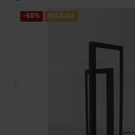
-50%
KESÄALE