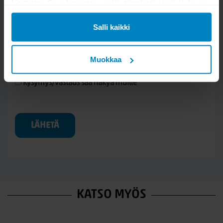
Lisätietoa Googlen tietosuojakäytännöistä
tästä linkistä
.
Salli kaikki
Muokkaa
Kysymys/vastaus saa näkyä muille
LÄHETÄ
KATSO MYÖS