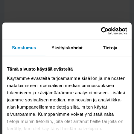
Suostumus
Yksityiskohdat
Tietoja
Tämä sivusto käyttää evästeitä
Käytämme evästeitä tarjoamamme sisällön ja mainosten
räätälöimiseen, sosiaalisen median ominaisuuksien
Kysy kysymys
tukemiseen ja kävijämäärämme analysoimiseen. Lisäksi
jaamme sosiaalisen median, mainosalan ja analytiikka-
Sami patjasarja Lars 90 vaalean harmaa
alan kumppaneillemme tietoja siitä, miten käytät
sivustoamme. Kumppanimme voivat yhdistää näitä
tietoja muihin tietoihin, joita olet antanut heille tai joita on
kerätty, kun olet käyttänyt heidän palvelujaan.