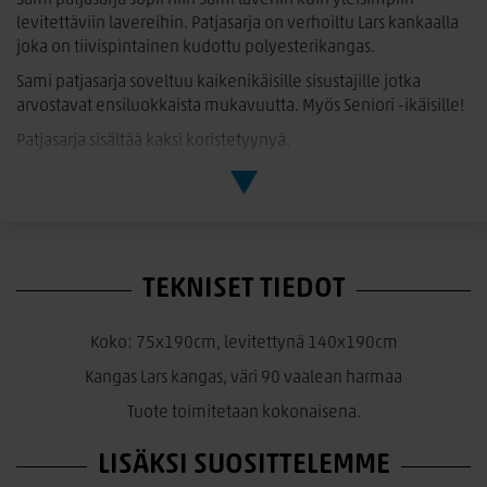
Sami patjasarja sopii niin Sami laveriin kuin yleisimpiin
levitettäviin lavereihin. Patjasarja on verhoiltu Lars kankaalla
joka on tiivispintainen kudottu polyesterikangas.
Sami patjasarja soveltuu kaikenikäisille sisustajille jotka
arvostavat ensiluokkaista mukavuutta. Myös Seniori -ikäisille!
Patjasarja sisältää kaksi koristetyynyä.
Patjasarjan koko levitettynä 140x190cm (istuinpatjan koko
75x190cm)
Patjasarjan vahvuus 8cm
TEKNISET TIEDOT
Koko: 75x190cm, levitettynä 140x190cm
Kangas Lars kangas, väri 90 vaalean harmaa
Tuote toimitetaan kokonaisena.
LISÄKSI SUOSITTELEMME