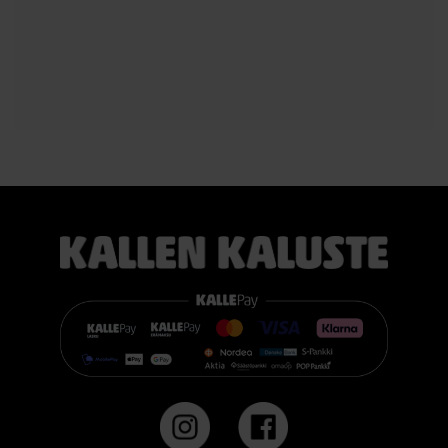
aikaista kääntyilyä, mikä edistää levollisempaa unta.
Voit valita kahdesta eri tuntumasta juuri itsellesi sopivan
vaihtoehdon:
TEMPUR PRO® Medium tarjoaa tasapainoisen yhdistelmän
pehmeää mukautuvuutta ja ergonomista tukea. Se sopii
erinomaisesti useimmille nukkujille.
TEMPUR PRO® Firm tarjoaa napakamman tuntuman ja
voimakkaamman tuen. Se on erinomainen valinta sinulle, joka
pidät jämäkästä nukkuma-alustasta.
👉 Katso lisää:
https://www.kallenkaluste.fi/fi/product/43292/tempur-
flexible-base-sanky-180x200-21-cm-patjalla
#TEMPUR #sänky #oulu #paremmatunet #nukkumisergonomia