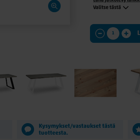
Lana jatkolevy lank
Valitse tästä
Kysymykset/vastaukset tästä
tuotteesta.