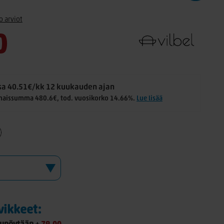
o arviot
0
a 40.51€/kk 12 kuukauden ajan
naissumma 480.6€, tod. vuosikorko 14.66%.
Lue lisää
rvikkeet: