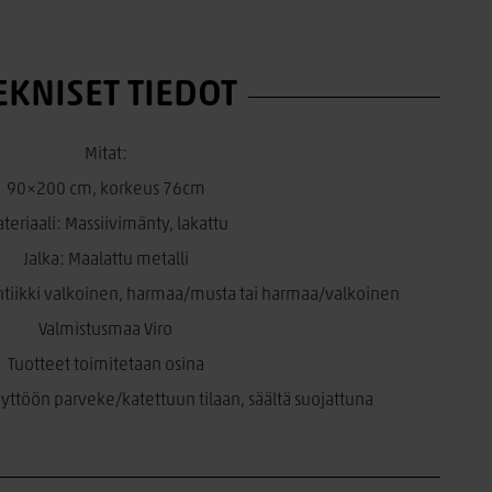
EKNISET TIEDOT
Mitat:
90×200 cm, korkeus 76cm
teriaali: Massiivimänty, lakattu
Jalka: Maalattu metalli
 antiikki valkoinen, harmaa/musta tai harmaa/valkoinen
Valmistusmaa Viro
Tuotteet toimitetaan osina
ttöön parveke/katettuun tilaan, säältä suojattuna