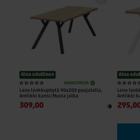
Aina edullinen
Aina edu
VARASTOSSA
Lana lankkupöytä 90x200 puujalalla,
Lana lank
Antiikki kansi/Musta jalka
Antiikki k
309,00
295,0