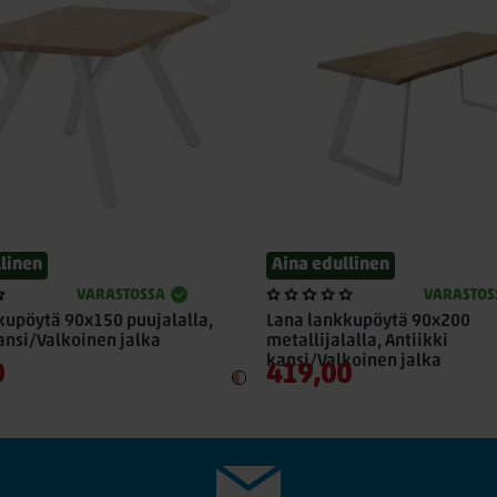
llinen
Aina edullinen
VARASTOSSA
VARASTOS
kupöytä 90x150 puujalalla,
Lana lankkupöytä 90x200
ansi/Valkoinen jalka
metallijalalla, Antiikki
kansi/Valkoinen jalka
0
419,00