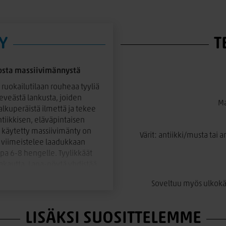
Y
T
osta massiivimännystä
ruokailutilaan rouheaa tyyliä
eveästä lankusta, joiden
Ma
kuperäistä ilmettä ja tekee
ntiikkisen, eläväpintaisen
na käytetty massiivimänty on
Värit: antiikki/musta tai
i viimeistelee laadukkaan
pa 6-8 hengelle. Tyylikkäät
akautta. Lana-pöytä yhdistää
n.
Soveltuu myös ulkokäy
yyliisi sopivat
tuolit
tai
penkit
–
!
LISÄKSI SUOSITTELEMME