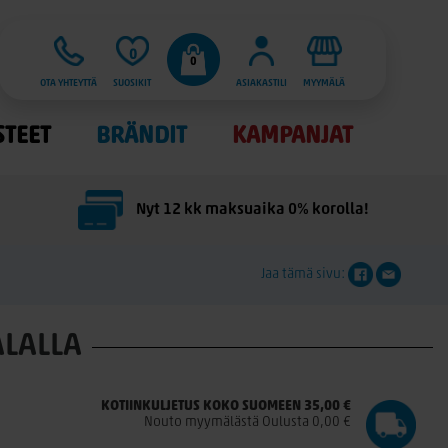
0
0
OTA YHTEYTTÄ
SUOSIKIT
ASIAKASTILI
MYYMÄLÄ
STEET
BRÄNDIT
KAMPANJAT
Nyt 12 kk maksuaika 0% korolla!
Jaa tämä sivu:
ALALLA
KOTIINKULJETUS KOKO SUOMEEN 35,00 €
Nouto myymälästä Oulusta 0,00 €