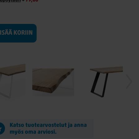
kupöytään
+
79,00
LISÄÄ KORIIN
Katso tuotearvostelut ja anna
myös oma arviosi.