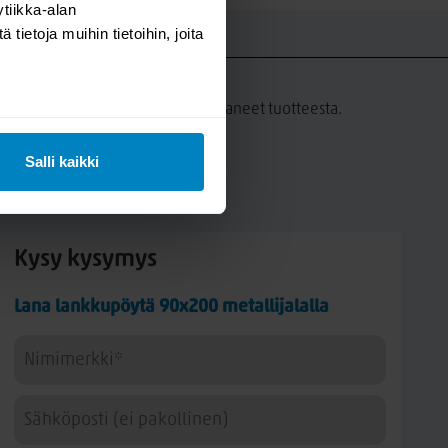
tiikka-alan
ietoja muihin tietoihin, joita
UT
a tämän tuotteen ostaneet ovat antaneet tuotteesta.
Salli kaikki
Kysy kysymys
Lana lankkupöytä 90x200 metallijalalla