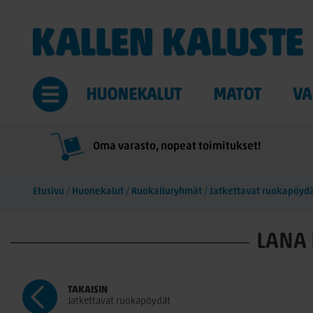
HUONEKALUT
MATOT
VA
Oma varasto, nopeat toimitukset!
Etusivu
/
Huonekalut
/
Ruokailuryhmät
/
Jatkettavat ruokapöyd
LANA 
TAKAISIN
Jatkettavat ruokapöydät