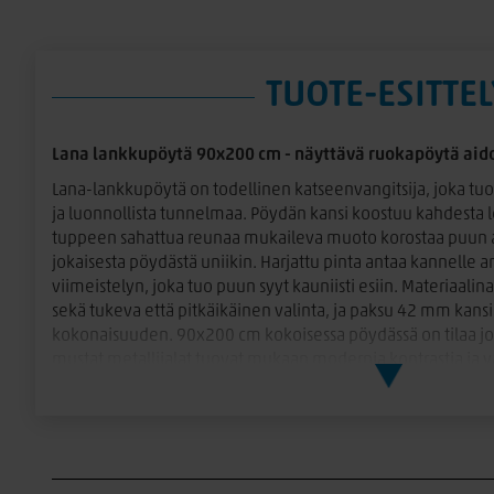
TUOTE-ESITTEL
Lana lankkupöytä 90x200 cm - näyttävä ruokapöytä aid
Lana-lankkupöytä on todellinen katseenvangitsija, joka tuo 
ja luonnollista tunnelmaa. Pöydän kansi koostuu kahdesta l
tuppeen sahattua reunaa mukaileva muoto korostaa puun al
jokaisesta pöydästä uniikin. Harjattu pinta antaa kannelle a
viimeistelyn, joka tuo puun syyt kauniisti esiin. Materiaali
sekä tukeva että pitkäikäinen valinta, ja paksu 42 mm kans
kokonaisuuden. 90x200 cm kokoisessa pöydässä on tilaa jo
mustat metallijalat tuovat mukaan modernia kontrastia ja v
luonnollisen puun rouheuden ja metallin modernin ilmee
Täydennä ruokailutilasi tunnelma valitsemalla juuri omaan t
valikoimastamme löydät useita yhteensopivia vaihtoehtoja
Lisätila helposti jatkopalalla