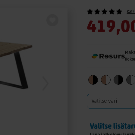
Kats
419,0
Maks
Koko
Valitse lisäta