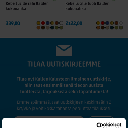
Kebe Lucille rahi Balder
Kebe Lucille tuoli Balder
kokonahka
kokonahka
339,00
2122,00
+ 4
+ 4
TILAA UUTISKIRJEEMME
Tilaa nyt Kallen Kalusteen ilmainen uutiskirje,
niin saat ensimmäisenä tiedon uusista
tuotteista, tarjouksista sekä tapahtumista!
Emme spämmää, saat uutiskirjeen keskimäärin 2
krt/vko ja voit koska tahansa peruuttaa tilauksesi.