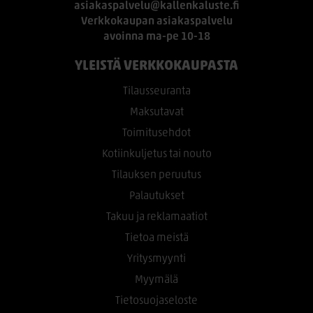
asiakaspalvelu@kallenkaluste.fi
Verkkokaupan asiakaspalvelu
avoinna ma-pe 10-18
YLEISTÄ VERKKOKAUPASTA
Tilausseuranta
Maksutavat
Toimitusehdot
Kotiinkuljetus tai nouto
Tilauksen peruutus
Palautukset
Takuu ja reklamaatiot
Tietoa meistä
Yritysmyynti
Myymälä
Tietosuojaseloste