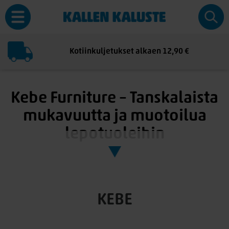
Kotiinkuljetukset alkaen 12,90 €
Kebe Furniture – Tanskalaista
mukavuutta ja muotoilua
lepotuoleihin
Kebe Furniture on tanskalainen design-brändi, joka
tunnetaan erityisesti
ergonomisista ja tyylikkäistä
lepotuoleistaan
. Keben tuolit suunnitellaan Tanskassa, ja ne
yhdistävät
ajattoman skandinaavisen muotoilun
,
KEBE
huippuluokan istuinmukavuuden
ja
kestävän laadun
, jotka
sopivat täydellisesti
suomalaisiin koteihin ja sisustustyyleihin
.