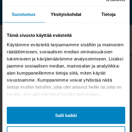
Suostumus
Yksityiskohdat
Tietoja
Tämä sivusto käyttää evästeitä
Käytämme evästeitä tarjoamamme sisällön ja mainosten
räätälöimiseen, sosiaalisen median ominaisuuksien
SEURAA MEITÄ SOMESSA
tukemiseen ja kävijämäärämme analysoimiseen. Lisäksi
jaamme sosiaalisen median, mainosalan ja analytiikka-
Hae inspiraatiota sisustukseen, löydä sopivia väriyhdistelmiä,
alan kumppaneillemme tietoja siitä, miten käytät
osallistu jännittäviin arvontoihin tai tirkistele muuten vain.
sivustoamme. Kumppanimme voivat yhdistää näitä
tietoja muihin tietoihin, joita olet antanut heille tai joita on
kerätty, kun olet käyttänyt heidän palvelujaan.
KALLEN KALUSTE
Lisätietoa Googlen tietosuojakäytännöistä
tästä linkistä
.
0 päivää sitten
Salli kaikki
PBJ Aeris – tanskalaista designia parhaimmillaan
Tyylikäs Aeris-ruokapöytä yhdistää ajattoman pohjoismaisen