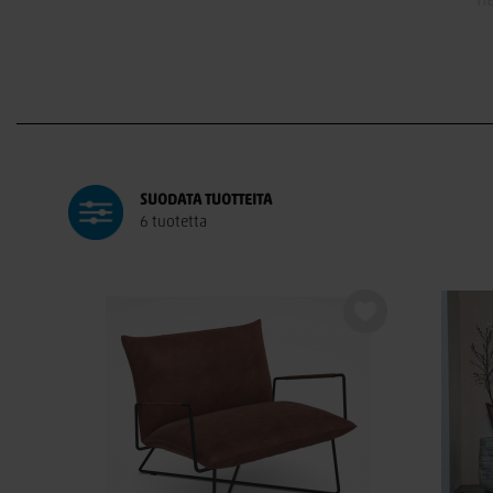
na
Jess Designin valikoimasta löydät upeita
lepotuoleja
, v
istuimet yhdistettynä tuk
Valitse
Jess Design
, kun haluat laaduk
SUODATA
TUOTTEITA
6 tuotetta