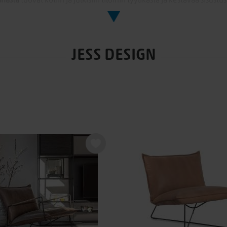
hasta
tuovat kotiin ja julkisiin tiloihin tyylikästä ja kestävää sisustus
iihtyisiä
lounge-sohvia
sekä tyylikkäitä
sohvia
, jotka on suunnitelt
evaan metallirunkoon tekevät huonekaluista sekä käytännöllisiä ett
kaita, mukavia ja tyylikkäitä huonekaluja, jotka erottuvat eduksee
JESS DESIGN