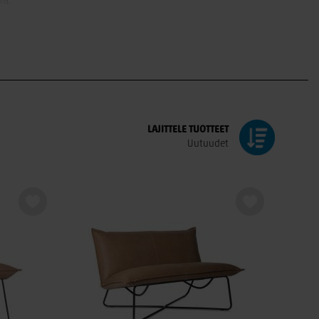
ta.
u kestämään aikaa ja käyttöä. Aidosta nahasta valmistetut
ä visuaalisesti näyttäviä.
n niin kotona kuin työympäristössäkin.
LAJITTELE
TUOTTEET
Uutuudet