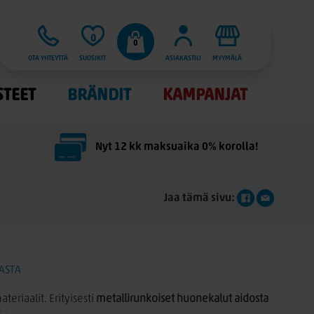
0
0
OTA YHTEYTTÄ
SUOSIKIT
ASIAKASTILI
MYYMÄLÄ
STEET
BRÄNDIT
KAMPANJAT
Nyt 12 kk maksuaika 0% korolla!
Jaa tämä sivu:
ASTA
eriaalit. Erityisesti
metallirunkoiset huonekalut aidosta