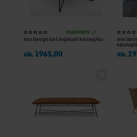
TILAUSTUOTE
Jess Design Earl nojatuoli käsinojilla
Jess Desi
käsinojil
1965,00
19
Alk.
Alk.