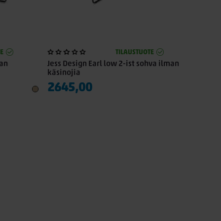
E
TILAUSTUOTE
man
Jess Design Earl low 2-ist sohva ilman
käsinojia
2645,00