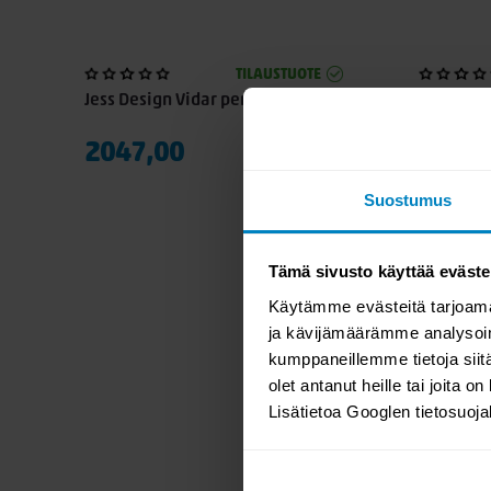
TILAUSTUOTE
Jess Design Vidar penkki 165cm
Jess Desi
2047,00
2910,
Suostumus
Tämä sivusto käyttää eväste
Käytämme evästeitä tarjoama
ja kävijämäärämme analysoim
kumppaneillemme tietoja siitä
olet antanut heille tai joita o
Lisätietoa Googlen tietosuoj
E