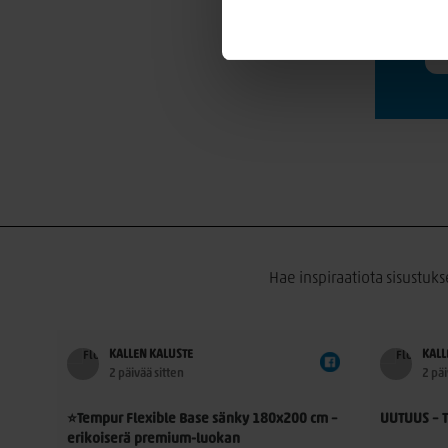
Hae inspiraatiota sisustuks
KALLEN KALUSTE
KALL
2 päivää sitten
2 päi
nyt
⭐Tempur Flexible Base sänky 180x200 cm –
UUTUUS – 
erikoiserä premium-luokan