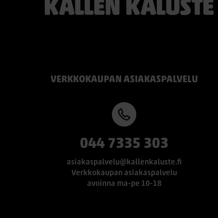
itsellesi sopivan vaihtoehdon:
TEMPUR PRO® Medium tarjoaa
tasapainoisen yhdistelmän pehmeää
mukautuvuutta ja ergonomista tukea. Se
sopii erinomaisesti useimmille nukkujille.
TEMPUR PRO® Firm tarjoaa napakamman
VERKKOKAUPAN ASIAKASPALVELU
tuntuman ja voimakkaamman tuen. Se on
erinomainen valinta sinulle, joka pidät
jämäkästä nukkuma-alustasta.
👉 Katso lisää:
https://www.kallenkaluste.fi/fi/product/4
3292/tempur-flexible-base-sanky-
044 7335 303
180x200-21-cm-patjalla
asiakaspalvelu@kallenkaluste.fi
#TEMPUR #sänky #oulu #paremmatunet
Verkkokaupan asiakaspalvelu
#nukkumisergonomia
avoinna ma-pe 10-18