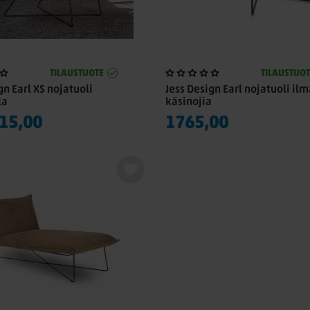
TILAUSTUOTE
TILAUSTUOT
gn Earl XS nojatuoli
Jess Design Earl nojatuoli il
la
käsinojia
15,00
1765,00