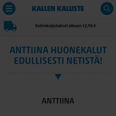
Kotiinkuljetukset alkaen 12,90 €
ANTTIINA HUONEKALUT
EDULLISESTI NETISTÄ!
Anttiina huonekaluissa huokuu suomalaisen puusepän
kädentaito.
Kaikki kotimaiset Anttiina kalusteet valmistetaan puhtaasti
käsityönä joten jokainen tuote on uniikki. Anttiina on tullut
tutuksi räätälöitävistä ruokailuryhmistä ja erilaisista lipasto ja
ANTTIINA
tv-tasoista. Anttiina kalusteet netistä nopeasti ja
vaivattomasti. Tutustu Anttiinan laajaan valikoimaan ja tilaa
räätälöidyt kalusteet suoraan kotisohvalta. Toimitamme