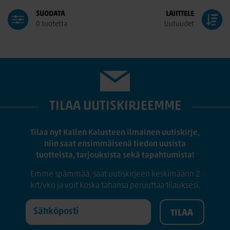
tavarat halutessasi kotiovelle, vaivatonta ja kätevää.
SUODATA
LAJITTELE
0 tuotetta
Uutuudet
TILAA UUTISKIRJEEMME
Tilaa nyt Kallen Kalusteen ilmainen uutiskirje,
niin saat ensimmäisenä tiedon uusista
tuotteista, tarjouksista sekä tapahtumista!
Emme spämmää, saat uutiskirjeen keskimäärin 2
krt/vko ja voit koska tahansa peruuttaa tilauksesi.