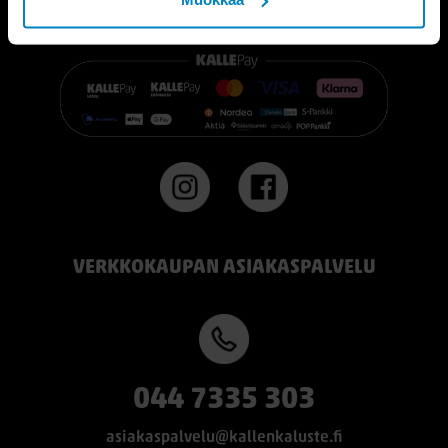
👉 Katso lisää:
https://www.kallenkaluste.fi/fi/product/43292/tempur-
flexible-base-sanky-180x200-21-cm-patjalla
#TEMPUR #sänky #oulu #paremmatunet #nukkumisergonomia
VERKKOKAUPAN ASIAKASPALVELU
044 7335 303
asiakaspalvelu@kallenkaluste.fi