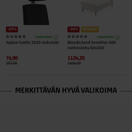
-29%
-30%
KESÄALE
TILAUSTUOTE
TILAUSTUOTE
Toplux Comfo 3020 niskatuki
Wonderland Sensitive 400
W
runkosänky 80x200
r
76,00
1124,20
1
107,00
1606,00
1
MERKITTÄVÄN HYVÄ VALIKOIMA