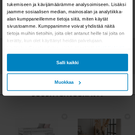
Seniorikalusteiden tärkeimmät ominaisuudet
tukemiseen ja kävijämäärämme analysoimiseen. Lisäksi
Seniorikalusteet tuovat apua arjen haasteisiin ikäihmisille ja muille
jaamme sosiaalisen median, mainosalan ja analytiikka-
apuvälineitä tarvitseville. Seniorikalusteiden tehtävänä on parantaa
alan kumppaneillemme tietoja siitä, miten käytät
elämänlaatua vähentämällä tapaturmariskiä ja tuk...
sivustoamme. Kumppanimme voivat yhdistää näitä
Lue artikkeli
tietoja muihin tietoihin, joita olet antanut heille tai joita on
kerätty, kun olet käyttänyt heidän palvelujaan.
Lisätietoa Googlen tietosuojakäytännöistä
tästä linkistä
.
SIIRRY BLOGIIN
Salli kaikki
Muokkaa
SUOSITTUA JUURI NYT