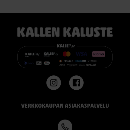
erinomaisesti useimmille nukkujille.
TEMPUR PRO® Firm tarjoaa napakamman tuntuman ja
voimakkaamman tuen. Se on erinomainen valinta sinulle, joka
pidät jämäkästä nukkuma-alustasta.
👉 Katso lisää:
https://www.kallenkaluste.fi/fi/product/43292/tempur-
flexible-base-sanky-180x200-21-cm-patjalla
#TEMPUR #sänky #oulu #paremmatunet #nukkumisergonomia
VERKKOKAUPAN ASIAKASPALVELU