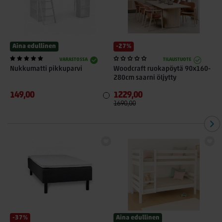
Aina edullinen
-27%
VARASTOSSA
TILAUSTUOTE
Nukkumatti pikkuparvi
Woodcraft ruokapöytä 90x160-
L
280cm saarni öljytty
p
149,00
1229,00
4
1690,00
6
-37%
Aina edullinen