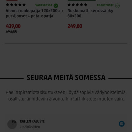
VARASTOSSA
TILAUSTUOTE
Vienna runkopatja 120x200cm
Nukkumatti kerrossänky
S
pussijouset + petauspatja
80x200
s
439,00
249,00
1
693,00
SEURAA MEITÄ SOMESSA
Hae inspiraatiota sisustukseen, löydä sopivia väriyhdistelmiä,
osallistu jännittäviin arvontoihin tai tirkistele muuten vain.
KALLEN KALUSTE
1 päivä sitten