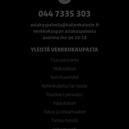
044 7335 303
asiakaspalvelu@kallenkaluste.fi
Verkkokaupan asiakaspalvelu
avoinna ma-pe 10-18
YLEISTÄ VERKKOKAUPASTA
Tilausseuranta
Maksutavat
Toimitusehdot
Kotiinkuljetus tai nouto
Tilauksen peruutus
Palautukset
Takuu ja reklamaatiot
Tietoa meistä