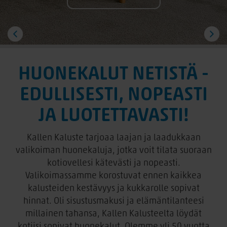
HUONEKALUT NETISTÄ -
EDULLISESTI, NOPEASTI
JA LUOTETTAVASTI!
Kallen Kaluste tarjoaa laajan ja laadukkaan
valikoiman huonekaluja, jotka voit tilata suoraan
kotiovellesi kätevästi ja nopeasti.
Valikoimassamme korostuvat ennen kaikkea
kalusteiden kestävyys ja kukkarolle sopivat
hinnat. Oli sisustusmakusi ja elämäntilanteesi
millainen tahansa, Kallen Kalusteelta löydät
kotiisi sopivat huonekalut. Olemme yli 50 vuotta