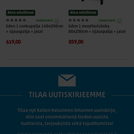
Aina edullinen
Aina edullinen
TILAUSTUOTE
TILAUSTUOTE
Eden 1 runkopatja 140x200cm
Eden 1 moottorisänky
+ sijauspatja + jalat
80x200cm + sijauspatja + jalat
619,00
859,00
TILAA UUTISKIRJEEMME
Tilaa nyt Kallen Kalusteen ilmainen uutiskirje,
niin saat ensimmäisenä tiedon uusista
tuotteista, tarjouksista sekä tapahtumista!