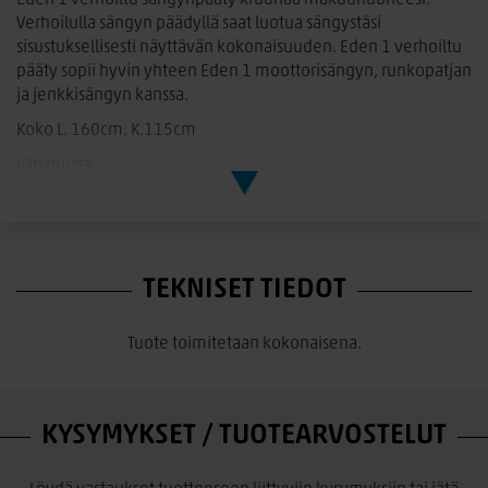
Eden 1 verhoiltu sängynpääty kruunaa makuuhuoneesi.
Verhoilulla sängyn päädyllä saat luotua sängystäsi
sisustuksellisesti näyttävän kokonaisuuden. Eden 1 verhoiltu
pääty sopii hyvin yhteen Eden 1 moottorisängyn, runkopatjan
ja jenkkisängyn kanssa.
Koko L. 160cm, K.115cm
Väri musta
TEKNISET TIEDOT
Tuote toimitetaan kokonaisena.
KYSYMYKSET / TUOTEARVOSTELUT