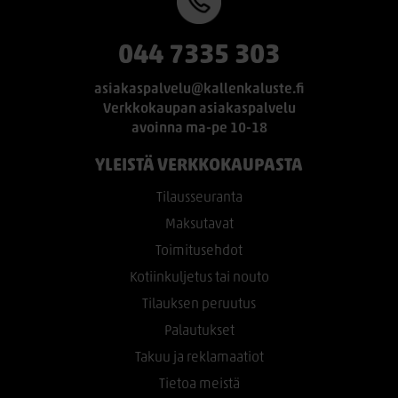
044 7335 303
asiakaspalvelu@kallenkaluste.fi
Verkkokaupan asiakaspalvelu
avoinna ma-pe 10-18
YLEISTÄ VERKKOKAUPASTA
Tilausseuranta
Maksutavat
Toimitusehdot
Kotiinkuljetus tai nouto
Tilauksen peruutus
Palautukset
Takuu ja reklamaatiot
Tietoa meistä