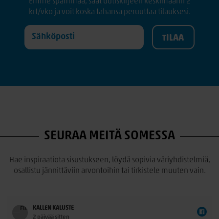
Emme spämmää, saat uutiskirjeen keskimäärin 2
krt/vko ja voit koska tahansa peruuttaa tilauksesi.
SEURAA MEITÄ SOMESSA
Hae inspiraatiota sisustukseen, löydä sopivia väriyhdistelmiä,
osallistu jännittäviin arvontoihin tai tirkistele muuten vain.
KALLEN KALUSTE
2 päivää sitten