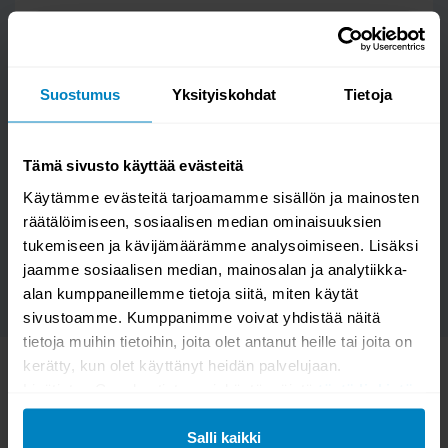
Suostumus
Yksityiskohdat
Tietoja
Kysymys/vastaus saa näkyä muille
Tämä sivusto käyttää evästeitä
Käytämme evästeitä tarjoamamme sisällön ja mainosten
räätälöimiseen, sosiaalisen median ominaisuuksien
LÄHETÄ
tukemiseen ja kävijämäärämme analysoimiseen. Lisäksi
jaamme sosiaalisen median, mainosalan ja analytiikka-
alan kumppaneillemme tietoja siitä, miten käytät
sivustoamme. Kumppanimme voivat yhdistää näitä
tietoja muihin tietoihin, joita olet antanut heille tai joita on
KATSO MYÖS
kerätty, kun olet käyttänyt heidän palvelujaan.
Lisätietoa Googlen tietosuojakäytännöistä
tästä linkistä
.
Salli kaikki