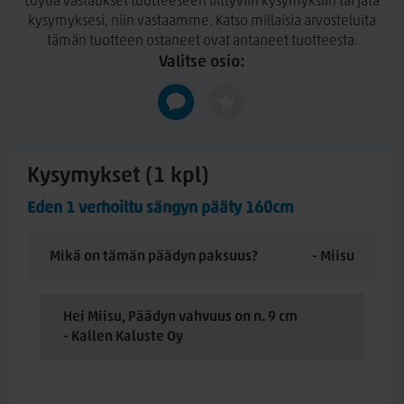
Löydä vastaukset tuotteeseen liittyviin kysymyksiin tai jätä
kysymyksesi, niin vastaamme. Katso millaisia arvosteluita
tämän tuotteen ostaneet ovat antaneet tuotteesta.
Valitse osio:
Kysymykset (1 kpl)
Eden 1 verhoiltu sängyn pääty 160cm
Mikä on tämän päädyn paksuus?
- Miisu
Hei Miisu, Päädyn vahvuus on n. 9 cm
- Kallen Kaluste Oy