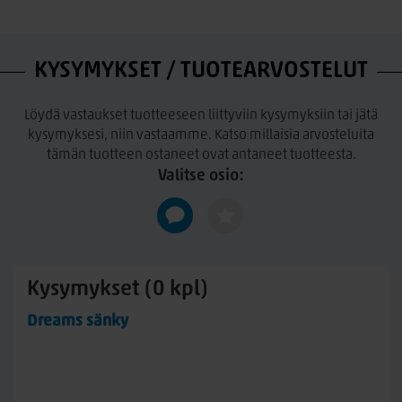
erikoismitoin ja korotettuna.Sisältää sälepohjan Patjat
myydään erikseen
KYSYMYKSET / TUOTEARVOSTELUT
Löydä vastaukset tuotteeseen liittyviin kysymyksiin tai jätä
kysymyksesi, niin vastaamme. Katso millaisia arvosteluita
tämän tuotteen ostaneet ovat antaneet tuotteesta.
Valitse osio:
Kysymykset (0 kpl)
Dreams sänky