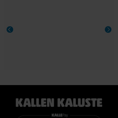
Pöytä sopii 8–14 hengelle, ja sitä voidaan jatkaa yhdellä tai
kahdella jatkolevyllä. Saatavana Fenix- ja HPL-laminaatilla
sekä upeilla tammiviilu- ja pähkinäsävyisillä pinnoilla.
Aeris on näyttävä valinta niin arkeen kuin suurempiinkin
illallisiin.
#casøfurniture #oulu #tammihuonekalu #sisustus
#kallenkaluste