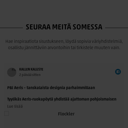
SEURAA MEITÄ SOMESSA
Hae inspiraatiota sisustukseen, löydä sopivia väriyhdistelmiä,
osallistu jännittäviin arvontoihin tai tirkistele muuten vain.
KALLEN KALUSTE
2 päivää sitten
PBJ Aeris – tanskalaista designia parhaimmillaan
Tyylikäs Aeris-ruokapöytä yhdistää ajattoman pohjoismaisen
muotoilun ja käytännöllisyyden. Morten Svendsenin
Lue lisää
suunnittelemassa pöydässä on kauniisti muotoillut
massiivitammijalat ja useita laadukkaita kansivaihtoehtoja.