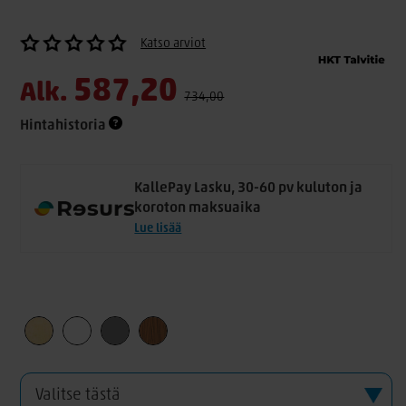
Katso arviot
587,20
Alk.
734,00
Hintahistoria
KallePay Lasku, 30-60 pv kuluton ja
koroton maksuaika
Lue lisää