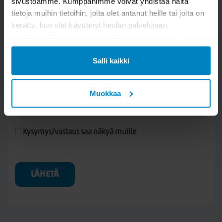
sivustoamme. Kumppanimme voivat yhdistää näitä
tietoja muihin tietoihin, joita olet antanut heille tai joita on
kerätty, kun olet käyttänyt heidän palvelujaan.
Lisätietoa Googlen tietosuojakäytännöistä
tästä linkistä
.
Salli kaikki
Muokkaa
Kysymys/vastaus saa näkyä muille
LÄHETÄ